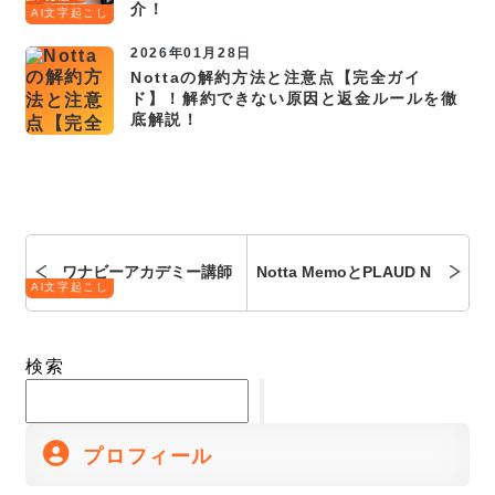
介！
Al文字起こし
2026年01月28日
Nottaの解約方法と注意点【完全ガイ
ド】！解約できない原因と返金ルールを徹
底解説！
ワナビーアカデミー講師
Notta MemoとPLAUD N
Al文字起こし
の動画編集などの教え方
OTEを完全比較！どっち
検索
は？良い講師の条件など
がいいか10項目で違いを
プロフィール
徹底調査！
紹介！