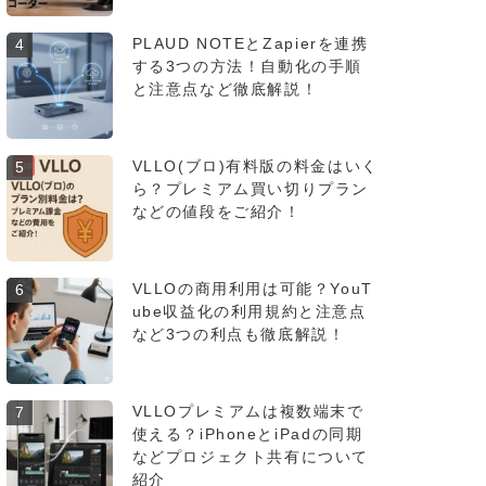
PLAUD NOTEとZapierを連携
4
する3つの方法！自動化の手順
と注意点など徹底解説！
VLLO(ブロ)有料版の料金はいく
5
ら？プレミアム買い切りプラン
などの値段をご紹介！
VLLOの商用利用は可能？YouT
6
ube収益化の利用規約と注意点
など3つの利点も徹底解説！
VLLOプレミアムは複数端末で
7
使える？iPhoneとiPadの同期
などプロジェクト共有について
紹介