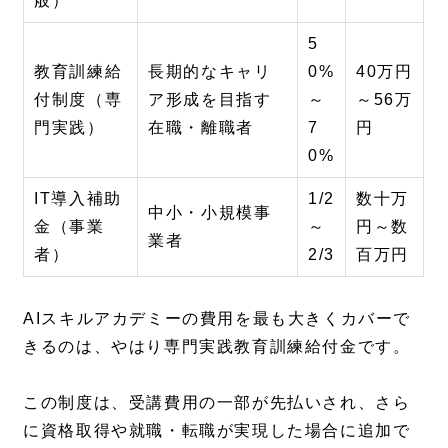
般）
5
教育訓練給
長期的なキャリ
0%
40万円
付制度（専
ア形成を目指す
～
～56万
門実践）
在職・離職者
7
円
0%
IT導入補助
1/2
数十万
中小・小規模事
金（事業
～
円～数
業者
者）
2/3
百万円
AIスキルアカデミーの費用を最も大きくカバーで
きるのは、やはり専門実践教育訓練給付金です。
この制度は、受講費用の一部が先払いされ、さら
に資格取得や就職・転職が実現した場合に追加で